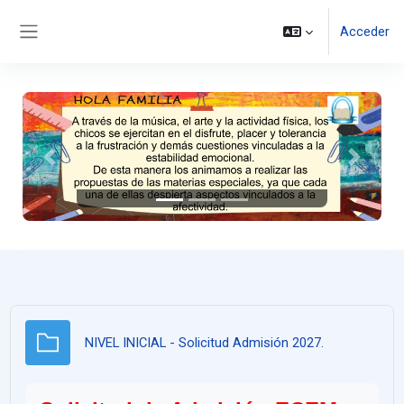
Salta al contenido principal
Acceder
Panel lateral
Anterior
Siguient
Carpeta
NIVEL INICIAL - Solicitud Admisión 2027.