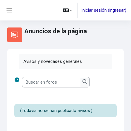
Saltar al contenido principal
Iniciar sesión (ingresar)
Pánel lateral
Anuncios de la página
Avisos y novedades generales
Buscar en foros
Buscar en foros
(Todavía no se han publicado avisos.)